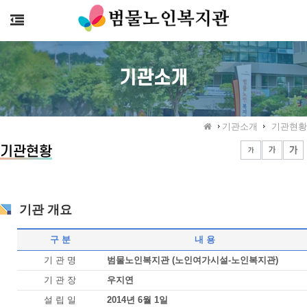
>
기관소개
기관소개
기관현황
기관현황
기관 개요
구 분
내 용
기 관 명
범물노인복지관 (노인여가시설-노인복지관)
기 관 장
우지연
설 립 일
2014년 6월 1일