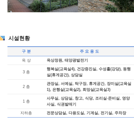
시설현황
구 분
주 요 용 도
옥 상
옥상정원, 태양광발전기
행복실(교육실4), 건강증진실, 수성홀(강당), 동행
3 층
실(휴게공간), 상담실
관장실, 서예실, 탁구장, 휴게공간, 장미실(교육실
2 층
1), 은행실(교육실2), 희망실(교육실3)
사무실, 상담실, 창고, 식당, 조리실·준비실, 영양
1 층
사실, 식권발매기
지하층
전문상담실, 다용도실, 기계실, 전기실, 주차장