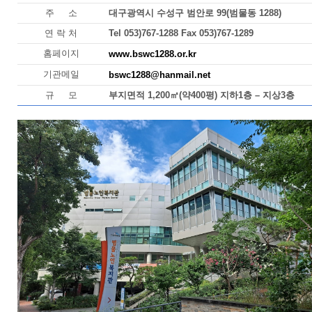
주 소
대구광역시 수성구 범안로 99(범물동 1288)
연 락 처
Tel 053)767-1288 Fax 053)767-1289
홈페이지
www.bswc1288.or.kr
기관메일
bswc1288@hanmail.net
규 모
부지면적 1,200㎡(약400평) 지하1층 – 지상3층