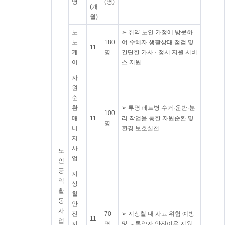
명
(명)
(개
월)
노
➢ 취약 노인 가정에 방문하
노
180
여 수혜자 생활상태 점검 및
11
케
명
간단한 가사 · 정서 지원 서비
어
스 지원
자
원
순
환
➢ 투명 페트병 수거·운반·분
100
매
11
리 작업을 통한 자원순환 및
명
니
환경 보호실천
저
사
노
업
인
공
지
익
상
활
철
동
안
사
전
70
➢ 지상철 내 사고 위험 예방
11
업
지
명
및 교통약자 안전이용 지원