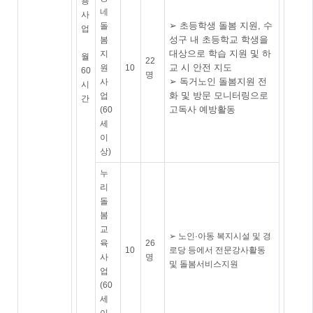
용
네
사
➢ 초등학생 돌봄 지원, 수
돌
업
성구 내 초등학교 학생을
봄
대상으로 학습 지원 및 하
지
월
22
교 시 안전 지도
원
10
60
명
➢ 독거노인 돌봄지원 전
사
시
화 및 방문 모니터링으로
업
간
고독사 예방활동
(60
세
이
상)
누
리
돌
봄
교
➢ 노인·아동 복지시설 및 경
육
26
10
로당 등에서 전문강사활동
사
명
및 돌봄서비스지원
업
(60
세