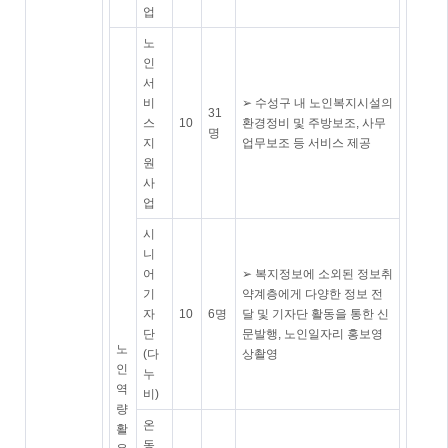
업
노
인
서
비
➢ 수성구 내 노인복지시설의
31
스
10
환경정비 및 주방보조, 사무
명
지
업무보조 등 서비스 제공
원
사
업
시
니
어
➢ 복지정보에 소외된 정보취
기
약계층에게 다양한 정보 전
자
10
6명
달 및 기자단 활동을 통한 신
단
문발행, 노인일자리 홍보영
노
(다
상촬영
인
누
역
비)
량
온
활
동