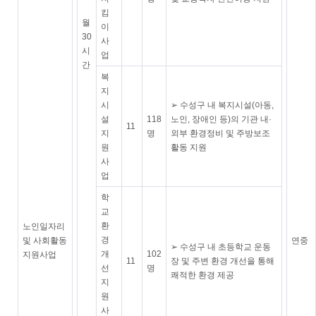
킴
월
이
30
사
시
업
간
복
지
시
➢ 수성구 내 복지시설(아동,
설
118
노인, 장애인 등)의 기관 내·
11
지
명
외부 환경정비 및 주방보조
원
활동 지원
사
업
학
교
환
노인일자리
경
및 사회활동
연중
➢ 수성구 내 초등학교 운동
개
102
지원사업
11
장 및 주변 환경 개선을 통해
선
명
쾌적한 환경 제공
지
원
사