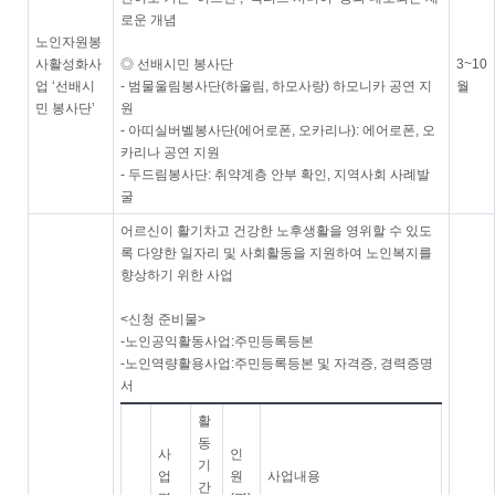
로운 개념
노인자원봉
사활성화사
◎ 선배시민 봉사단
3~10
업 ‘선배시
- 범물울림봉사단(하울림, 하모사랑) 하모니카 공연 지
월
민 봉사단’
원
- 아띠실버벨봉사단(에어로폰, 오카리나): 에어로폰, 오
카리나 공연 지원
- 두드림봉사단: 취약계층 안부 확인, 지역사회 사례발
굴
어르신이 활기차고 건강한 노후생활을 영위할 수 있도
록 다양한 일자리 및 사회활동을 지원하여 노인복지를
향상하기 위한 사업
<신청 준비물>
-노인공익활동사업:주민등록등본
-노인역량활용사업:주민등록등본 및 자격증, 경력증명
서
활
동
사
인
기
업
원
사업내용
간