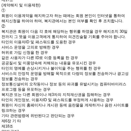
(계약해지 및 이용제한)
①
회원이 이용계약을 해지하고자 하는 때에는 회원 본인이 인터넷을 통하여
해지신청을 하여야 하며, 복지관에서는 본인 여부를 확인 후 조치합니다.
②
복지관은 회원이 다음 각 호에 해당하는 행위를 하였을 경우 해지조치 30일
전까지 그 뜻을 이용고객에게 통지하여 의견진술할 기회를 주어야 합니다.
타인의 이용자ID 및 패스워드를 도용한 경우
서비스 운영을 고의로 방해한 경우
허위로 가입 신청을 한 경우
같은 사용자가 다른 ID로 이중 등록을 한 경우
공공질서 및 미풍양속에 저해되는 내용을 유포시킨 경우
타인의 명예를 손상시키거나 불이익을 주는 행위를 한 경우
서비스의 안정적 운영을 방해할 목적으로 다량의 정보를 전송하거나 광고성
정보를 전송하는 경우
정보통신설비의 오작동이나 정보 등의 파괴를 유발시키는 컴퓨터바이러스
프로그램 등을 유포하는 경우
복지관 또는 다른 회원이나 제3자의 지적재산권을 침해하는 경우
타인의 개인정보, 이용자ID 및 패스워드를 부정하게 사용하는 경우
회원이 자신의 홈페이지나 게시판 등에 음란물을 게재하거나 음란 사이트를
링크하는 경우
기타 관련법령에 위반된다고 판단되는 경우
제6장 기 타
제18조